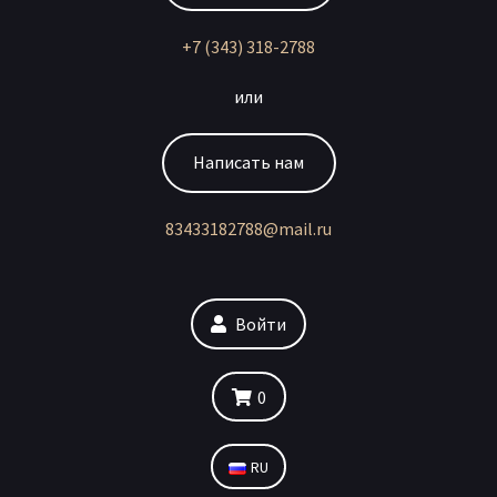
+7 (343) 318-2788
или
Написать нам
83433182788@mail.ru
Войти
0
RU