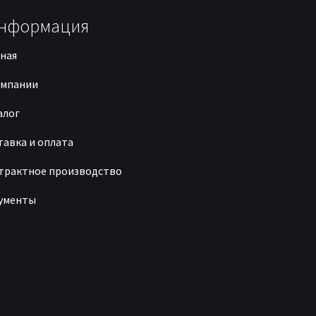
нформация
вная
омпании
алог
тавка и оплата
трактное производство
ументы