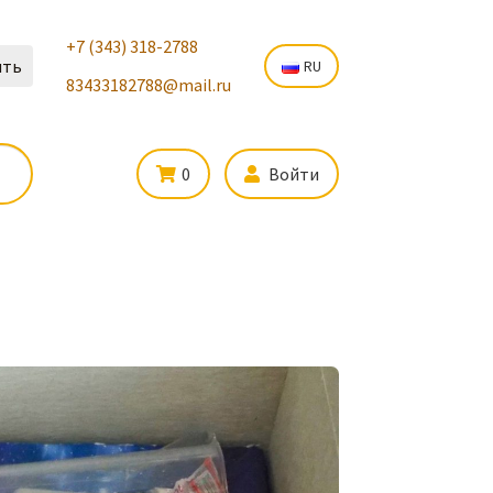
+7 (343) 318-2788
ить
RU
83433182788@mail.ru
0
Войти