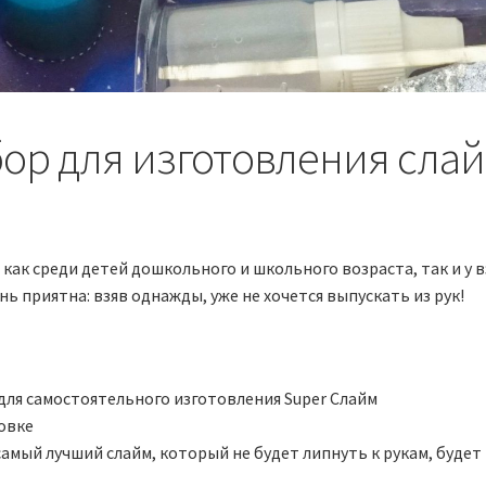
ор для изготовления сла
 как среди детей дошкольного и школьного возраста, так и у 
ь приятна: взяв однажды, уже не хочется выпускать из рук!
для самостоятельного изготовления Super Слайм
овке
самый лучший слайм, который не будет липнуть к рукам, будет