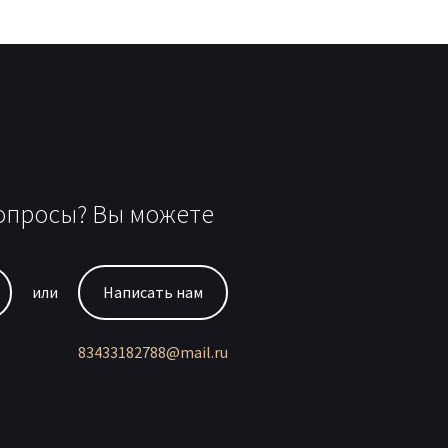
опросы? Вы можете
или
Написать нам
83433182788@mail.ru