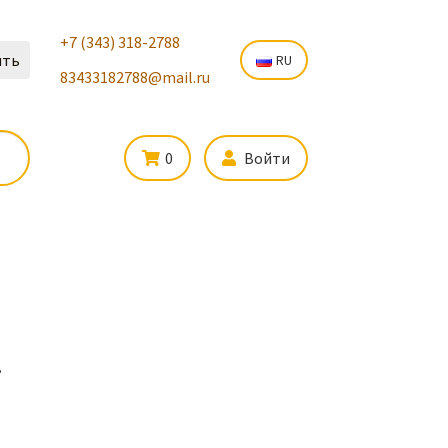
+7 (343) 318-2788
ить
RU
83433182788@mail.ru
0
Войти
.