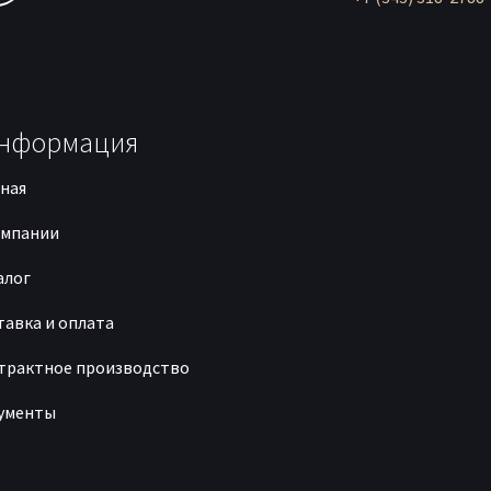
нформация
вная
омпании
алог
тавка и оплата
трактное производство
ументы