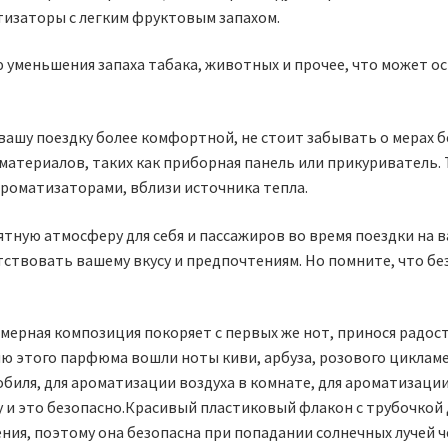
тизаторы с легким фруктовым запахом.
еньшения запаха табака, животных и прочее, что может ос
вашу поездку более комфортной, не стоит забывать о мерах 
материалов, таких как приборная панель или прикуриватель.
 ароматизаторами, вблизи источника тепла.
иятную атмосферу для себя и пассажиров во время поездки н
ствовать вашему вкусу и предпочтениям. Но помните, что бе
ерная композиция покоряет с первых же нот, принося радос
ию этого парфюма вошли ноты киви, арбуза, розового цикламе
обиля, для ароматизации воздуха в комнате, для ароматизаци
 и это безопасно.Красивый пластиковый флакон с трубочкой 
ия, поэтому она безопасна при попадании солнечных лучей че