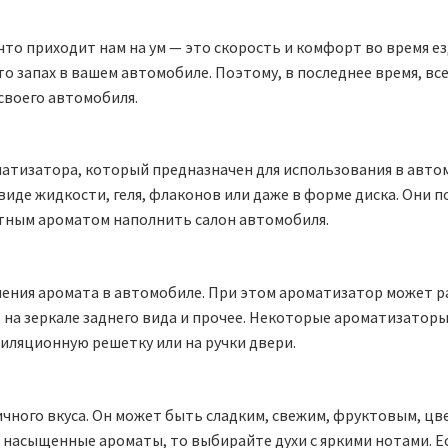
что приходит нам на ум — это скорость и комфорт во время е
о запах в вашем автомобиле. Поэтому, в последнее время, в
своего автомобиля.
тизатора, который предназначен для использования в авто
виде жидкости, геля, флаконов или даже в форме диска. Они
ятным ароматом наполнить салон автомобиля.
ния аромата в автомобиле. При этом ароматизатор может рас
е, на зеркале заднего вида и прочее. Некоторые ароматизатор
иляционную решетку или на ручки двери.
чного вкуса. Он может быть сладким, свежим, фруктовым, ц
 насыщенные ароматы, то выбирайте духи с яркими нотами. Е