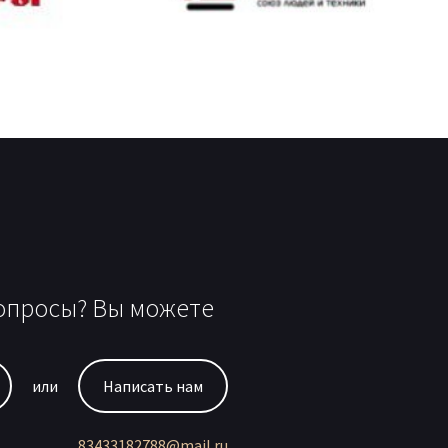
опросы? Вы можете
или
Написать нам
83433182788@mail.ru