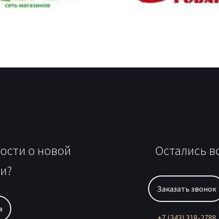
вости о новой
Остались в
и?
Заказать звонок
я
+7 (343) 318-2788