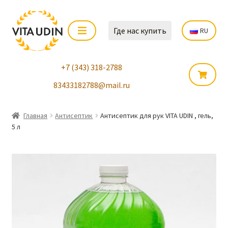
Где нас купить
RU
+7 (343) 318-2788
83433182788@mail.ru
Главная
Антисептик
Антисептик для рук VITA UDIN , гель,
5 л