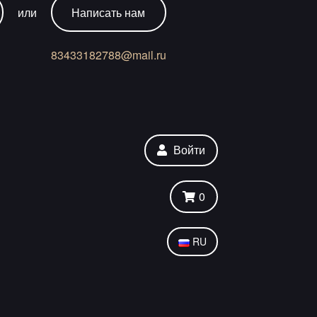
или
Написать нам
83433182788@mail.ru
Войти
0
RU