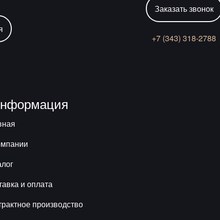
Заказать звонок
я
+7 (343) 318-2788
нформация
вная
омпании
алог
тавка и оплата
трактное производство