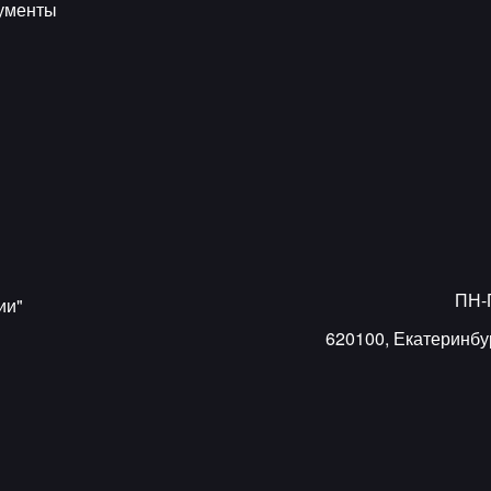
ументы
ПН-П
ии"
620100, Екатеринбур