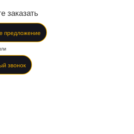
е заказать
е предложение
или
ый звонок