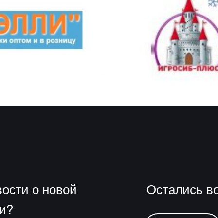
вости о новой
Остались в
и?