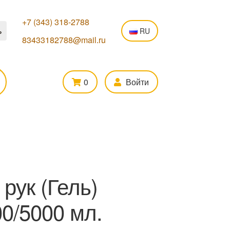
+7 (343) 318-2788
ь
RU
83433182788@mail.ru
0
Войти
рук (Гель)
00/5000 мл.