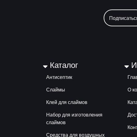
Подписатьс
Каталог
И
Антисептик
Гла
Слаймы
О к
Клей для слаймов
Кат
Набор для изготовления
Дос
слаймов
Кон
Средства для воздушных