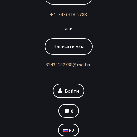
+7 (343) 318-2788
или
Написать нам
83433182788@mail.ru
Войти
0
RU